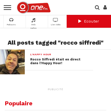
Ecouter
Podcasts
Web
Live vidéo
radios
All posts tagged "rocco siffredi"
L'HAPPY HOUR
Rocco Siffredi était en direct
dans l’Happy Hour!
PUBLICITÉ
Populaire