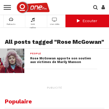
Ecouter
Podcasts
Web
Live vidéo
radios
All posts tagged "Rose McGowan"
PEOPLE
Rose McGowan apporte son soutien
aux victimes de Marily Manson
PUBLICITÉ
Populaire