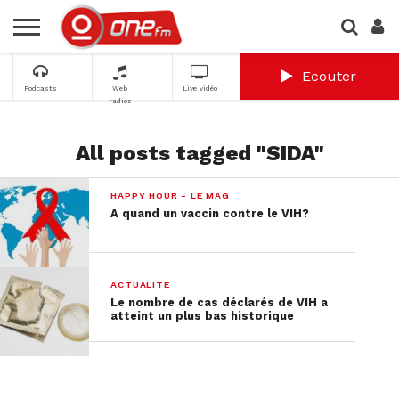
Ecouter
Podcasts
Web
Live vidéo
radios
All posts tagged "SIDA"
HAPPY HOUR - LE MAG
A quand un vaccin contre le VIH?
ACTUALITÉ
Le nombre de cas déclarés de VIH a
atteint un plus bas historique