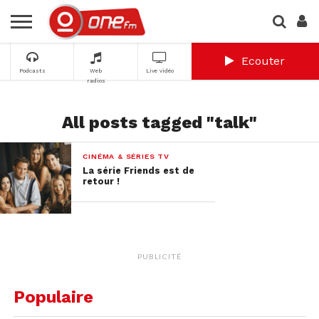
Ecouter
Podcasts
Web
Live vidéo
radios
All posts tagged "talk"
CINÉMA & SÉRIES TV
La série Friends est de
retour !
PUBLICITÉ
Populaire