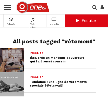
Ecouter
Podcasts
Web
Live vidéo
radios
All posts tagged "vêtement"
INSOLITE
Ikea crée un manteau-couverture
qui fait aussi coussin
INSOLITE
Tendance : une ligne de vêtements
spéciale télétravail!