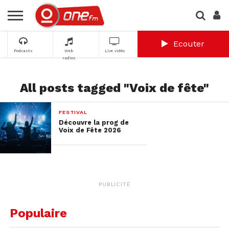
Ecouter
Podcasts
Web
Live vidéo
radios
All posts tagged "Voix de fête"
FESTIVAL
Découvre la prog de
Voix de Fête 2026
PUBLICITÉ
Populaire