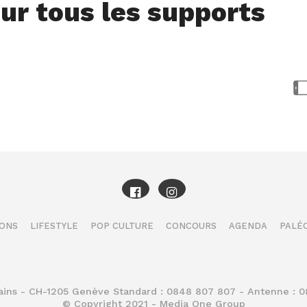
ur tous les supports
IONS
LIFESTYLE
POP CULTURE
CONCOURS
AGENDA
PALÉO
Bains - CH-1205 Genève Standard : 0848 807 807 - Antenne : 
© Copyright 2021 - Media One Group