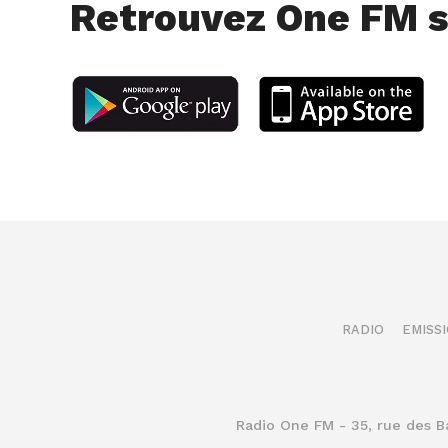
Retrouvez One FM s
RADIO
EMISS
Radio One FM - 35, rue des 