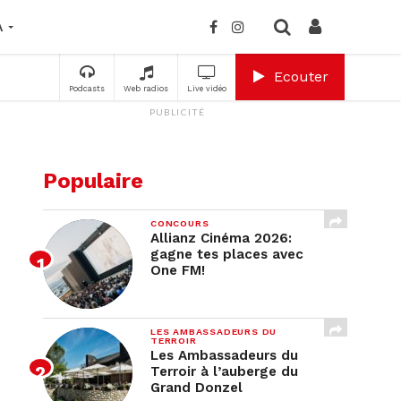
A
Ecouter
Podcasts
Web radios
Live vidéo
PUBLICITÉ
Populaire
CONCOURS
Allianz Cinéma 2026:
gagne tes places avec
One FM!
LES AMBASSADEURS DU
TERROIR
Les Ambassadeurs du
Terroir à l’auberge du
Grand Donzel