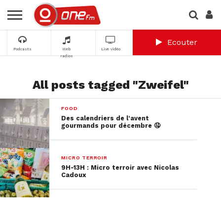
Ecouter
Podcasts
Web
Live vidéo
radios
All posts tagged "Zweifel"
FOOD
Des calendriers de l’avent
gourmands pour décembre 🤤
MICRO TERROIR
9H-13H : Micro terroir avec Nicolas
Cadoux