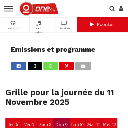
Ecouter
Podcasts
Web
Live vidéo
radios
Emissions et programme
Grille pour la journée du 11
Novembre 2025
Jeu 6
Ven 7
Sam 8
Dim 9
Lun 10
Mar 11
Mer 12