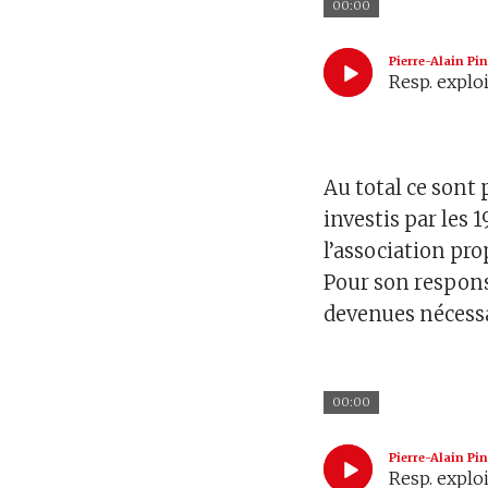
00:00
Pierre-Alain P
Resp. explo
Au total ce sont 
investis par le
l’association prop
Pour son respons
devenues nécessa
00:00
Pierre-Alain P
Resp. explo