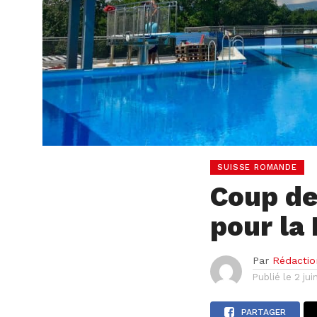
SUISSE ROMANDE
Coup de
pour la 
Par
Rédactio
Publié le
2 jui
PARTAGER