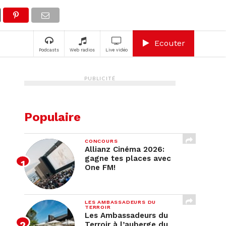
A
Ecouter
Podcasts
Web radios
Live vidéo
PUBLICITÉ
Populaire
CONCOURS
Allianz Cinéma 2026:
gagne tes places avec
One FM!
LES AMBASSADEURS DU
TERROIR
Les Ambassadeurs du
Terroir à l’auberge du