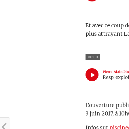
Et avec ce coup de
plus attrayant La
00:00
Pierre-Alain P
Resp. explo
L’ouverture publi
3 juin 2017, à 10h
Infos sur
piscine