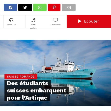
Ecouter
Podcasts
Web
Live vidéo
radios
SUISSE ROMANDE
Des étudiants
suisses embarquent
pour l’Artique