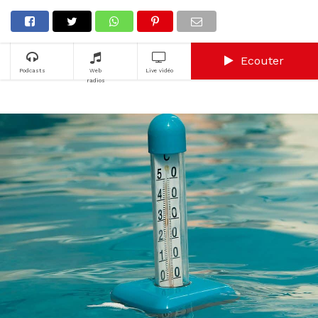
Ecouter
Podcasts
Web
Live vidéo
radios