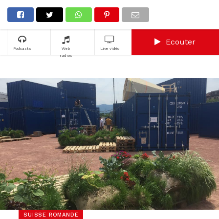
Ecouter
Podcasts
Web
Live vidéo
radios
SUISSE ROMANDE