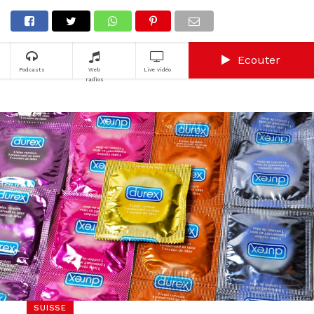
Ecouter
Podcasts
Web
Live vidéo
radios
SUISSE