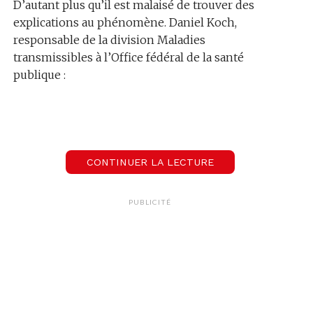
D’autant plus qu’il est malaisé de trouver des
explications au phénomène. Daniel Koch,
responsable de la division Maladies
transmissibles à l’Office fédéral de la santé
publique :
00:00
CONTINUER LA LECTURE
Daniel Koch
Responsable de la division Maladies transmissibles à l’OFSP
PUBLICITÉ
Propos recueillis par Jérôme Favre. Les nouvelles
infections au VIH sont par contre moins
nombreuses que par le passé.