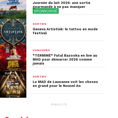
région lémanique au rythme d’Hallomania : un
Journée du lait 2026: une sortie
gourmande à ne pas manquer
festival qui propose des animations authentiques
SPONSORISÉ
et ludiques, pour fêter
Halloween en famille
.
SORTIES
Au programme, des
activités pour petits et
Geneva Artistink: le tattoo en mode
grands
: des parcours d’aventure et dégustation
festival
de vins (ça, c’est pour les grands!), des chasses aux
bonbons ou encore des enquêtes gourmandes…
CONCOURS
Toute la famille sera servie !
*TERMINÉ* Fatal Bazooka en live au
MAD pour démarrer 2026 comme
jamais
Plus d’informations
ici
.
Quand ?
du 28 au 31 octobre 2023
SORTIES
Le MAD de Lausanne voit les choses
Où ?
plusieurs lieux à Genève
en grand pour le Nouvel An
PUBLICITÉ