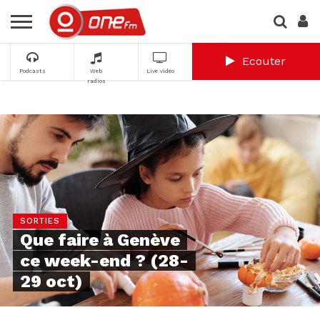
Ecouter
Podcasts
Web
Live vidéo
radios
SORTIES
Que faire à Genève
ce week-end ? (28-
29 oct)