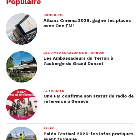
Populaire
CONCOURS
Allianz Cinéma 2026: gagne tes places
avec One FM!
LES AMBASSADEURS DU TERROIR
Les Ambassadeurs du Terroir à
l’auberge du Grand Donzel
Le Salon du Design : pour
ACTUALITÉ
les amoureux de l’art et de
One FM confirme son statut de radio de
référence à Genève
l’esthétique
Si tu aimes le design, ne manque pas le
Salon du
Design
qui aura lieu ce weekend
du 28 et 29
PALÉO
octobre
. Cet événement, c’est la toute première
Paléo Festival 2026: les infos pratiques
avant ta venue