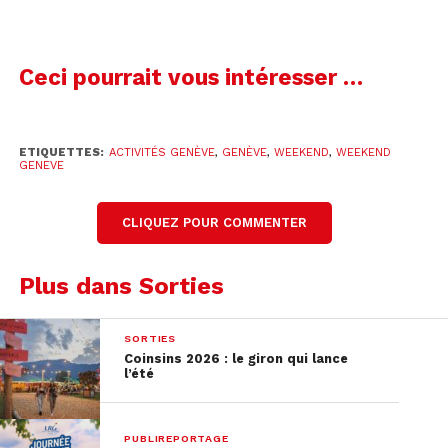
Ceci pourrait vous intéresser …
ETIQUETTES:
ACTIVITÉS GENÈVE
,
GENÈVE
,
WEEKEND
,
WEEKEND
Crédits photo: Village du Soir
GENEVE
CLIQUEZ POUR COMMENTER
Hallomania : des activités
Plus dans Sorties
pour Halloween
Si tu cherches des
activités
à faire avec tes enfants
SORTIES
pour
Halloween
, on a trouvé LE festival
Coinsins 2026 : le giron qui lance
l’été
d’Halloween idéal!
Depuis 3 ans,
Léman Expériences
fait vibrer la
PUBLIREPORTAGE