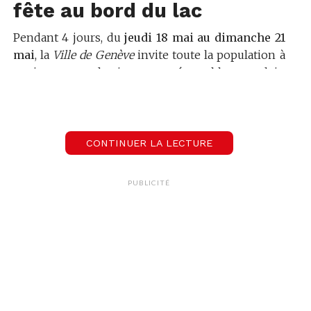
fête au bord du lac
Pendant 4 jours, du
jeudi 18 mai au dimanche 21
mai
, la
Ville de Genève
invite toute la population à
venir partager des instants mémorables, en plein
cœur de la Rade que nous apprécions tant, durant
lesquels plaisir et amusement seront les lignes
directrices.
CONTINUER LA LECTURE
Le
Département de la sécurité et des sports de la
Ville de Genève
, avec le soutien de la Conseillère
PUBLICITÉ
administrative et Maire de Genève
Marie Barbey-
Chappuis
, a tout prévu pour que cette
manifestation soit source de rassemblement et
que chacun.e puisse y trouver son bonheur.
De nombreuses activités et animations gratuites
te seront proposées tout au long de ces 4 journées
festives, dans différents lieux bordants le Lac