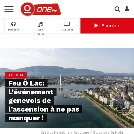
Ecouter
Podcasts
Web
Live vidéo
radios
AGENDA
Feu Ô Lac:
L’événement
genevois de
l’ascension à ne pas
manquer !
Crédit : Keystone / Keystone / Salvatore Di Nolfi