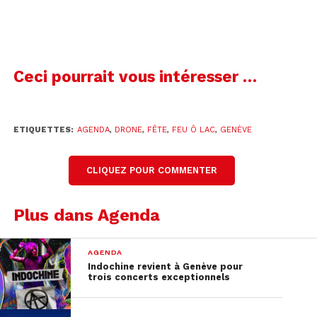
Léman. En soirée, tu pourras t’ambiancer sur les
sons des divers artistes qui viendront performer
et mettre le feu sur les 3 scènes montées pour
l’occasion.
Ceci pourrait vous intéresser …
Je t’invite à te rendre sur le site officiel de
l’événement
Feu Ô Lac
pour découvrir tout le
ETIQUETTES:
AGENDA
,
DRONE
,
FÊTE
,
FEU Ô LAC
,
GENÈVE
programme qui t’attend, en détails.
CLIQUEZ POUR COMMENTER
Plus dans Agenda
AGENDA
Indochine revient à Genève pour
trois concerts exceptionnels