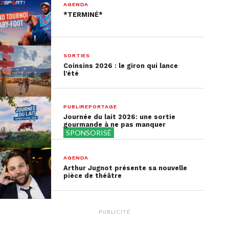
AGENDA
*TERMINÉ*
SORTIES
Coinsins 2026 : le giron qui lance
l’été
PUBLIREPORTAGE
Journée du lait 2026: une sortie
gourmande à ne pas manquer
SPONSORISÉ
AGENDA
Arthur Jugnot présente sa nouvelle
pièce de théâtre
One Night Session : Soirée
spéciale One FM
PUBLICITÉ