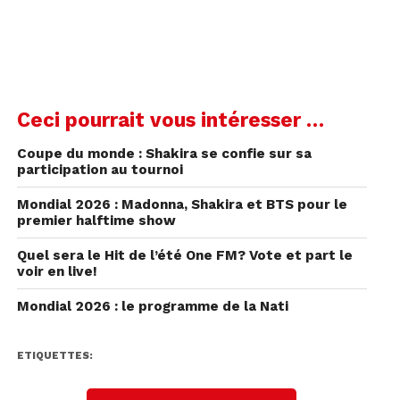
titre officiel de la Coupe du monde 2026. Le clip a
été dévoilé le samedi 23 mai sur
Instagram
et
l’engouement est déjà énorme. En seulement
quelques heures, la vidéo a dépassé les deux
millions de likes.
Ceci pourrait vous intéresser …
Coupe du monde : Shakira se confie sur sa
participation au tournoi
Mondial 2026 : Madonna, Shakira et BTS pour le
premier halftime show
Quel sera le Hit de l’été One FM? Vote et part le
voir en live!
Mondial 2026 : le programme de la Nati
ETIQUETTES: