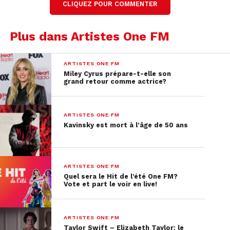
CLIQUEZ POUR COMMENTER
Pour ce nouveau morceau, Shakira s’associe à
Plus dans Artistes One FM
Burna Boy
, superstar nigériane incontournable de
l’afrobeats. Le résultat mélange rythmes festifs,
énergie football et ambiance estivale. Un cocktail
ARTISTES ONE FM
Miley Cyrus prépare-t-elle son
pensé pour accompagner le plus grand Mondial
grand retour comme actrice?
de l’histoire.
Mbappé, Messi et Harry
ARTISTES ONE FM
Kavinsky est mort à l’âge de 50 ans
Kane apparaissent dans le
clip
ARTISTES ONE FM
Le clip de “Dai Dai” multiplie aussi les apparitions
Quel sera le Hit de l’été One FM?
de stars du football mondial, avec notamment
Vote et part le voir en live!
Erling Haaland
,
Harry Kane
,
Kylian Mbappé
et
Lionel Messi
. Une façon pour la FIFA de connecter
ARTISTES ONE FM
encore plus le football et la pop culture.
Taylor Swift – Elizabeth Taylor: le