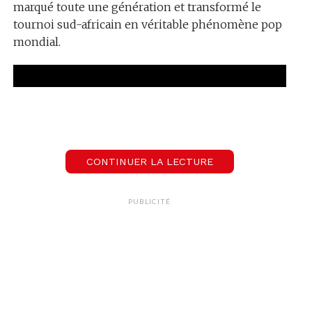
marqué toute une génération et transformé le
tournoi sud-africain en véritable phénomène pop
mondial.
CONTINUER LA LECTURE
PUBLICITÉ
Seize ans plus tard, elle remet ça avec “Dai Dai”, le