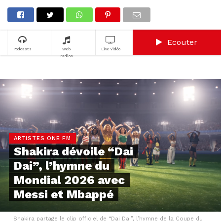
Ecouter
Podcasts
Web
Live vidéo
radios
ARTISTES ONE FM
Shakira dévoile “Dai
Dai”, l’hymne du
Mondial 2026 avec
Messi et Mbappé
Shakira partage le clip officiel de “Dai Dai”, l’hymne de la Coupe du