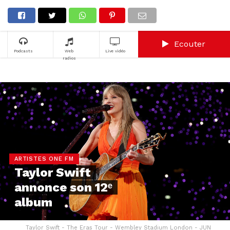
Ecouter
Podcasts
Web
Live vidéo
radios
ARTISTES ONE FM
Taylor Swift
annonce son 12ᵉ
album
Taylor Swift - The Eras Tour - Wembley Stadium London - JUN