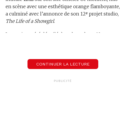
en scène avec une esthétique orange flamboyante,
a culminé avec l’annonce de son 12ᵉ projet studio,
The Life of a Showgirl
.
Le teasing a été dévoilé dans le podcast
New
Heights
, animé par son compagnon Travis Kelce
et son frère Jason, où l’artiste a présenté un vinyle
au visuel encore flouté pour entretenir le mystère.
CONTINUER LA LECTURE
PUBLICITÉ