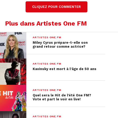
CLIQUEZ POUR COMMENTER
Un retour stratégique
après une victoire
Plus dans Artistes One FM
symbolique
ARTISTES ONE FM
Cette nouvelle page s’ouvre après un moment-clé
Miley Cyrus prépare-t-elle son
grand retour comme actrice?
de la carrière de Taylor Swift. En mai 2025, elle
récupère enfin les droits originaux de ses six
premiers albums. Une étape historique dans sa
ARTISTES ONE FM
lutte pour le contrôle de son œuvre, saluée par
Kavinsky est mort à l’âge de 50 ans
l’ensemble de l’industrie musicale.
Une production audacieuse
ARTISTES ONE FM
Quel sera le Hit de l’été One FM?
Avec
The Life of a Showgirl
, la chanteuse semble
Vote et part le voir en live!
s’éloigner de ses dernières collaborations pour
renouer avec ses anciens producteurs comme Max
ARTISTES ONE FM