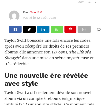
2024 - GETTY
Par
One FM
Publié le
12 août 2025
Taylor Swift bouscule une fois encore les codes:
après avoir récupéré les droits de ses premiers
albums, elle annonce son 12ᵉ opus,
The Life of a
Showgirl
, dans une mise en scène mystérieuse et
très réfléchie.
Une nouvelle ère révélée
avec style
Taylor Swift a officiellement dévoilé son nouvel
album via un compte à rebours énigmatique
intitulé
12:12
sur son site officiel. Ce moment, mis