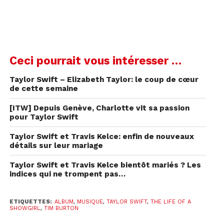
Ceci pourrait vous intéresser …
Voir cette publication sur Instagram
Taylor Swift – Elizabeth Taylor: le coup de cœur
de cette semaine
[ITW] Depuis Genève, Charlotte vit sa passion
pour Taylor Swift
Taylor Swift et Travis Kelce: enfin de nouveaux
détails sur leur mariage
Taylor Swift et Travis Kelce bientôt mariés ? Les
indices qui ne trompent pas…
ETIQUETTES:
ALBUM
,
MUSIQUE
,
TAYLOR SWIFT
,
THE LIFE OF A
SHOWGIRL
,
TIM BURTON
Une publication partagée par New Heights (@newheightshow)