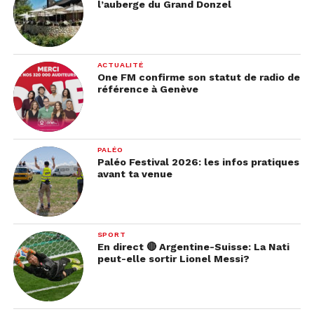
l’auberge du Grand Donzel
La chanson aurait été produite par Andrew Watt et
Cirkut, déjà impliqués dans l’album
Mayhem
.
ACTUALITÉ
Les fans trépignent déjà
One FM confirme son statut de radio de
référence à Genève
Si aucune date officielle de sortie n’est encore
confirmée, les précommandes des versions
vinyle, cassette et CD sont déjà ouvertes. Un
PALÉO
lancement surprise d’ici l’automne semble de
Paléo Festival 2026: les infos pratiques
avant ta venue
plus en plus probable.
Une chose est sûre: Taylor Swift prépare un retour
grandiose et compte bien marquer à nouveau
SPORT
l’histoire de la musique pop.
En direct 🔴 Argentine-Suisse: La Nati
peut-elle sortir Lionel Messi?