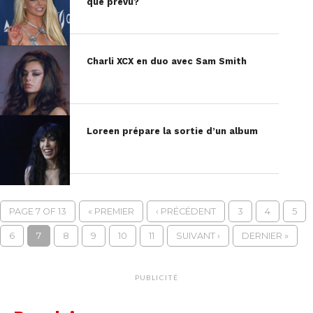
que prévu?
Charli XCX en duo avec Sam Smith
Loreen prépare la sortie d’un album
PAGE 7 OF 13
« PREMIER
‹ PRÉCÉDENT
3
4
5
6
7
8
9
10
11
SUIVANT ›
DERNIER »
PUBLICITÉ