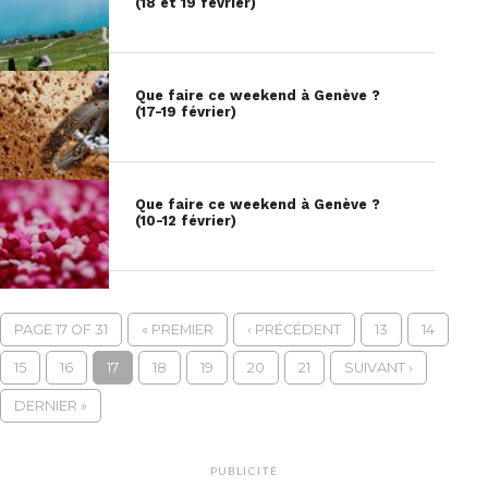
(18 et 19 février)
Que faire ce weekend à Genève ?
(17-19 février)
Que faire ce weekend à Genève ?
(10-12 février)
PAGE 17 OF 31
« PREMIER
‹ PRÉCÉDENT
13
14
15
16
17
18
19
20
21
SUIVANT ›
DERNIER »
PUBLICITÉ