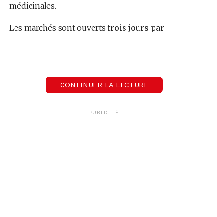
médicinales.
Les marchés sont ouverts
trois jours par
semaine
(le mercredi, le vendredi et le samedi) et
tu peux t’y rendre jusqu’au mois de juin.
Quand?
jusqu’au 3 juin
Où?
Serre du parc Beaulieu
CONTINUER LA LECTURE
Horaires:
9h – 17h
PUBLICITÉ