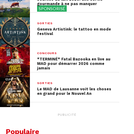
Quand?
jusqu’au 24 avril
gourmande à ne pas manquer
Où?
Plaine de Plainpalais
SPONSORISÉ
Horaires:
14h-22h
SORTIES
Geneva Artistink: le tattoo en mode
festival
CONCOURS
*TERMINÉ* Fatal Bazooka en live au
MAD pour démarrer 2026 comme
jamais
SORTIES
Le MAD de Lausanne voit les choses
en grand pour le Nouvel An
PUBLICITÉ
Populaire