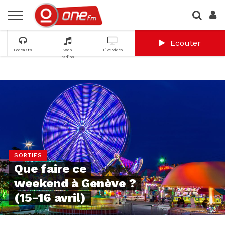
Ecouter
Podcasts
Web
Live vidéo
radios
SORTIES
Que faire ce
weekend à Genève ?
(15-16 avril)