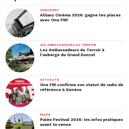
Une folle soirée au
CONCOURS
Brigitte Club
Allianz Cinéma 2026: gagne tes places
avec One FM!
Si tu veux passer une soirée
resto/cocktails/dancefloor
sans même avoir à
bouger de lieu
, c’est chez
Brigitte Club
qu’il
LES AMBASSADEURS DU TERROIR
faut aller!
Les Ambassadeurs du Terroir à
l’auberge du Grand Donzel
Au programme?
Un
dîner chez Piaf
, puis quelques
cocktails chez Bambou Speakeasy
. Et si l’envie te
prend de continuer la soirée en musique, tu
ACTUALITÉ
pourras ensuite descendre les escaliers pour
One FM confirme son statut de radio de
référence à Genève
danser au
Brigitte Club
sur des sons des années
70-90!
PALÉO
Paléo Festival 2026: les infos pratiques
avant ta venue