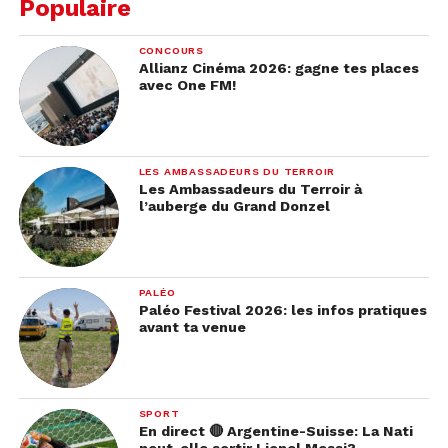
Populaire
CONCOURS
Allianz Cinéma 2026: gagne tes places
avec One FM!
LES AMBASSADEURS DU TERROIR
Les Ambassadeurs du Terroir à
l’auberge du Grand Donzel
PALÉO
Paléo Festival 2026: les infos pratiques
avant ta venue
SPORT
En direct 🔴 Argentine-Suisse: La Nati
peut-elle sortir Lionel Messi?