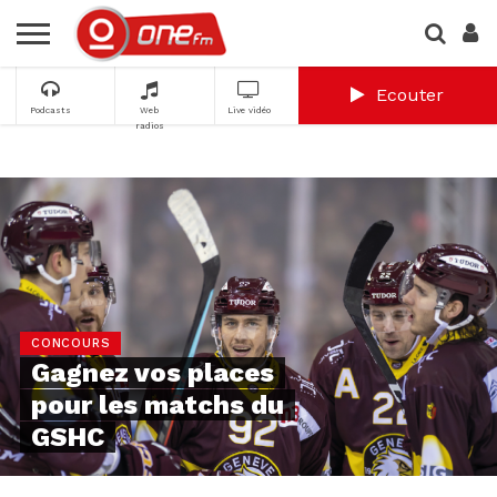
Ecouter
Podcasts
Web
Live vidéo
radios
CONCOURS
Gagnez vos places
pour les matchs du
GSHC