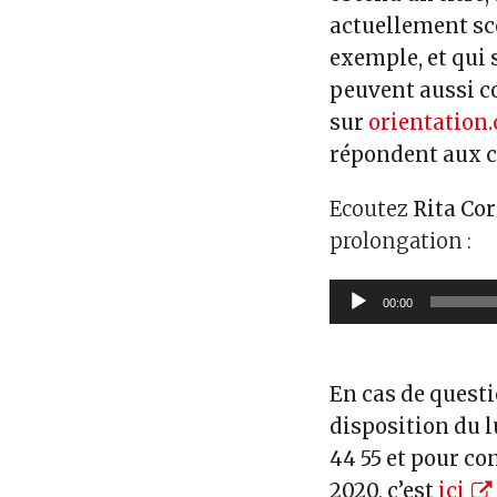
actuellement sco
exemple, et qui
peuvent aussi co
sur
orientation
répondent aux c
Ecoutez
Rita Cor
prolongation :
Lecteur
00:00
audio
En cas de questi
disposition du 
44 55 et pour co
2020, c’est
ici