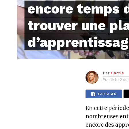
encore temps 
trouver une pl
d’apprentissag
Par
Carole
Publié le
2 se
PARTAGER
En cette période
nombreuses entr
encore des appr