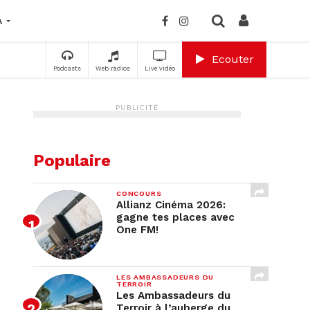
A
Ecouter
Podcasts
Web radios
Live vidéo
PUBLICITÉ
Populaire
CONCOURS
Allianz Cinéma 2026:
gagne tes places avec
One FM!
LES AMBASSADEURS DU
TERROIR
Les Ambassadeurs du
Terroir à l’auberge du