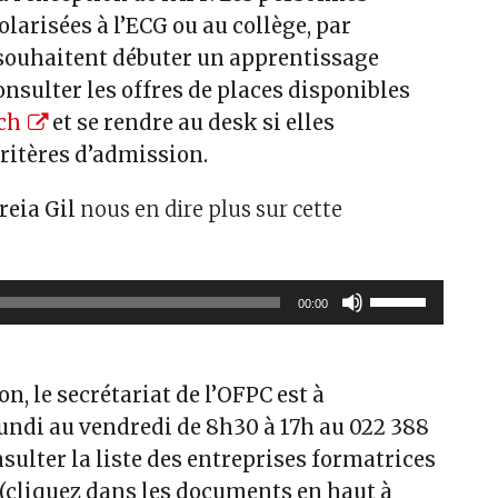
larisées à l’ECG ou au collège, par
 souhaitent débuter un apprentissage
nsulter les offres de places disponibles
.ch
et se rendre au desk si elles
ritères d’admission.
reia Gil
nous en dire plus sur cette
Utilisez
00:00
les
flèches
haut/bas
on, le secrétariat de l’OFPC est à
pour
lundi au vendredi de 8h30 à 17h au 022 388
augmenter
nsulter la liste des entreprises formatrices
ou
diminuer
(cliquez dans les documents en haut à