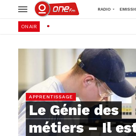
RADIO
EMISSI
ON AIR
PALÉO FESTIVAL 
APPRENTISSAGE
Le Génie des
métiers – Il es