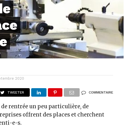
de
ace
e
ptembre 2020
TWEETER
COMMENTAIRE
 de rentrée un peu particulière, de
eprises offrent des places et cherchent
enti-e-s.