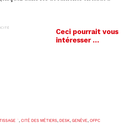
le
volume.
ICITÉ
Ceci pourrait vous
intéresser …
TISSAGE ¨
,
CITÉ DES MÉTIERS
,
DESK
,
GENÈVE
,
OFPC