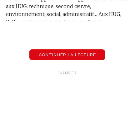
aux HUG: technique, second œuvre,
environnement, social, administratif… Aux HUG,
l’offre en formation professionnelle est
diversifiée et pléthorique : il y a 4 apprentissages
dans les soins et 17 dans les autres domaines
(technique, admin, etc…).
CONTINUER LA LECTURE
PUBLICITÉ
Ecoutez Karin Petidemange Niederhauser,
responsable secteur de formations
professionnelles et stages vous en dire plus sur