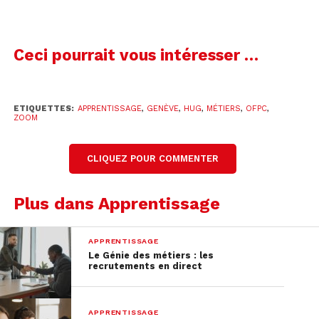
ces formations :
Lecteur
00:00
00:00
audio
Ceci pourrait vous intéresser …
ETIQUETTES:
APPRENTISSAGE
,
GENÈVE
,
HUG
,
MÉTIERS
,
OFPC
,
ZOOM
CLIQUEZ POUR COMMENTER
Plus dans Apprentissage
APPRENTISSAGE
Le Génie des métiers : les
recrutements en direct
APPRENTISSAGE