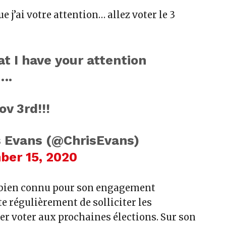
 j’ai votre attention… allez voter le 3
t I have your attention
♂️….
v 3rd!!!
s Evans (@ChrisEvans)
ber 15, 2020
 bien connu pour son engagement
nte régulièrement de solliciter les
er voter aux prochaines élections. Sur son