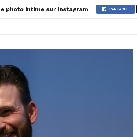
ne photo intime sur Instagram
ONS
LIFESTYLE
POP CULTURE
CONCOURS
AGEND
PARTAGER
2026