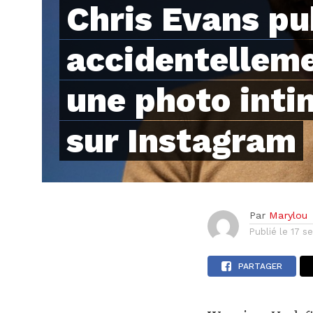
Chris Evans pu
accidentellem
une photo inti
sur Instagram
Par
Marylou
Publié le
17 s
PARTAGER