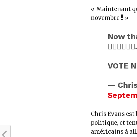
« Maintenant que
novembre !! »
Now tha
🤦🏻‍♂️🤷🏻‍
VOTE No
— Chri
Septem
Chris Evans est
politique, et te
américains à all