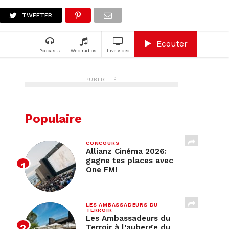
A
TWEETER
Ecouter
Podcasts
Web radios
Live vidéo
PUBLICITÉ
Populaire
CONCOURS
Allianz Cinéma 2026:
gagne tes places avec
One FM!
LES AMBASSADEURS DU
TERROIR
Les Ambassadeurs du
Terroir à l’auberge du