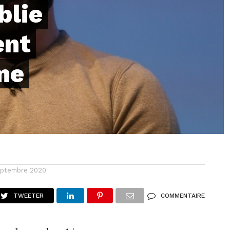
blie
ent
me
eptembre 2020
TWEETER
COMMENTAIRE