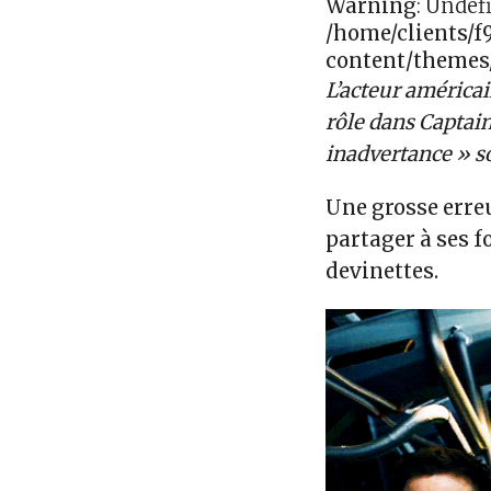
Warning
: Undef
/home/clients/
content/themes
L’acteur américa
rôle dans Captain
inadvertance » s
Une grosse erre
partager à ses f
devinettes.