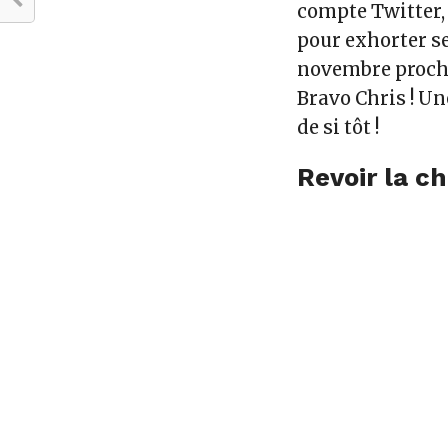
compte Twitter, 
pour exhorter s
novembre procha
Bravo Chris ! Un
de si tôt !
Revoir la c