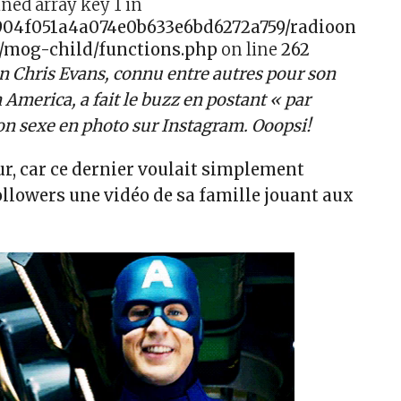
ined array key 1 in
f904f051a4a074e0b633e6bd6272a759/radioonefm
/mog-child/functions.php
on line
262
in Chris Evans, connu entre autres pour son
 America, a fait le buzz en postant « par
on sexe en photo sur Instagram. Ooopsi!
ur, car ce dernier voulait simplement
ollowers une vidéo de sa famille jouant aux