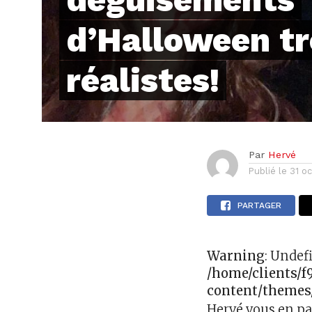
d’Halloween t
réalistes!
Par
Hervé
Publié le
31 o
PARTAGER
Warning
: Undef
/home/clients/
content/themes
Hervé vous en pa