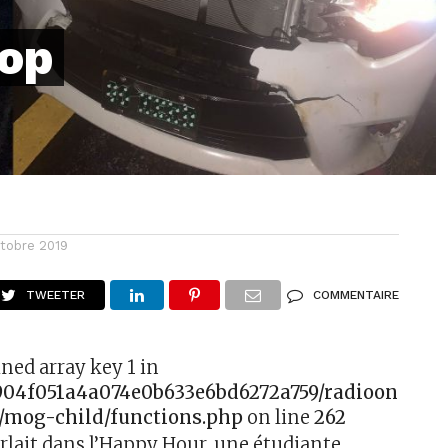
rop
ctobre 2019
TWEETER
COMMENTAIRE
ined array key 1 in
f904f051a4a074e0b633e6bd6272a759/radioonefm
/mog-child/functions.php
on line
262
rlait dans l’Happy Hour, une étudiante