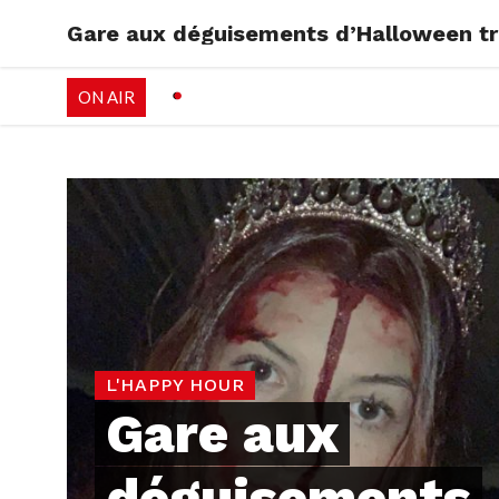
Gare aux déguisements d’Halloween tro
RADIO
EMISSI
ON AIR
PALÉO FESTIVAL 
L'HAPPY HOUR
Gare aux
déguisements