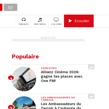
A
Ecouter
Podcasts
Web radios
Live vidéo
PUBLICITÉ
Populaire
CONCOURS
Allianz Cinéma 2026:
gagne tes places avec
One FM!
LES AMBASSADEURS DU
TERROIR
Les Ambassadeurs du
Terroir à l’auberge du