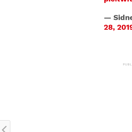
— Sidn
28, 201
PUBL