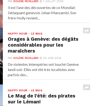
PAR
SOLÈNE REVILLARD
1 JUILLET 2026
Il est l’une des découvertes de ce Mondial:
l’attaquant genevois Johan Manzambi. Son
frère Holly revient...
HAPPY HOUR - LE MAG
Orages à Genève: des dégâts
considérables pour les
maraîchers
PAR
SOLÈNE REVILLARD
30 JUIN 2026
De violentes intempéries ont touché Genève
lundi soir. Elles ont été très localisées avec
parfois des...
HAPPY HOUR - LE MAG
Le Mag de l’été: des pirates
sur le Léman!