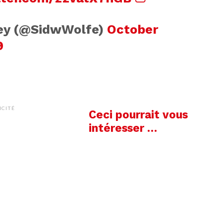
ey (@SidwWolfe)
October
9
ICITÉ
Ceci pourrait vous
intéresser …