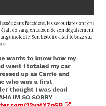
lessée dans l’accident, les secouristes ont cru
le était en sang en raison de son déguisement
anguinolente. Son histoire a fait le buzz sur
ux:
one wants to know how my
 went I totaled my car
ressed up as Carrie and
e who was a first
er thought I was dead
HA IM SO SORRY
itter.com/22vatX7nGB