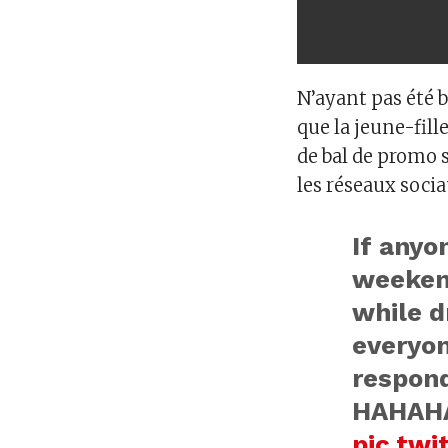
N’ayant pas été b
que la jeune-fil
de bal de promo s
les réseaux socia
If any
weekend
while d
everyon
respond
HAHAHA
pic.tw