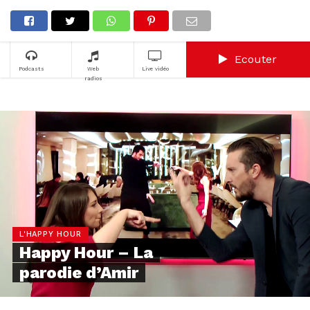
Ecouter
Podcasts
Web
Live vidéo
radios
L'HAPPY HOUR
Happy Hour – La
parodie d’Amir