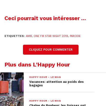
Ceci pourrait vous intéresser …
ETIQUETTES:
AMIR
,
ONE FM STAR NIGHT 2019
,
PARODIE
CLIQUEZ POUR COMMENTER
Plus dans L'Happy Hour
HAPPY HOUR - LE MAG
Vacances: attention au poids des
bagages
HAPPY HOUR - LE MAG
Chaîne du Bonheur: les Suisses ont