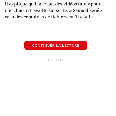
Il explique qu’il a « fait des vidéos tuto »pour
que chacun travaille sa partie. » Samuel Sené a
reçu des centaines de fichiers, qu’il a fallu
découper, assembler, et mettre en scène.
00:00
02:18
CONTINUER LA LECTURE
Le Mag de l'Happy Hour
PUBLICITÉ
135 artistes jouent du Queen à distance
Le résultat est saisissant: