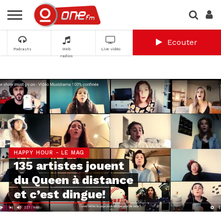
Ecouter
Podcasts
Web
Live vidéo
radios
HAPPY HOUR - LE MAG
135 artistes jouent
du Queen à distance
et c’est dingue!