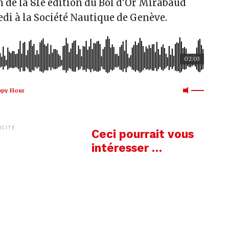
 de la 81e édition du Bol d’Or Mirabaud
di à la Société Nautique de Genève.
02:03
ppy Hour
ICITÉ
Ceci pourrait vous
intéresser …