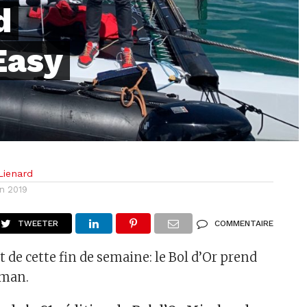
d
Easy
Lienard
in 2019
TWEETER
COMMENTAIRE
 de cette fin de semaine: le Bol d’Or prend
éman.