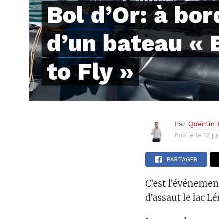
Bol d’Or: à bor
d’un bateau « 
to Fly »
Par
Quentin 
Publié le
12 ju
PARTAGER
C’est l’événement
d’assaut le lac L