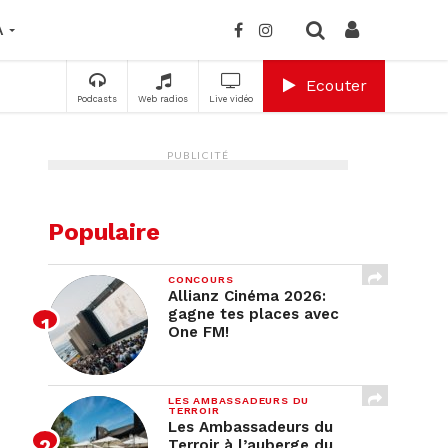
A
Ecouter
Podcasts
Web radios
Live vidéo
PUBLICITÉ
Populaire
CONCOURS
Allianz Cinéma 2026:
gagne tes places avec
One FM!
LES AMBASSADEURS DU
TERROIR
Les Ambassadeurs du
Terroir à l’auberge du