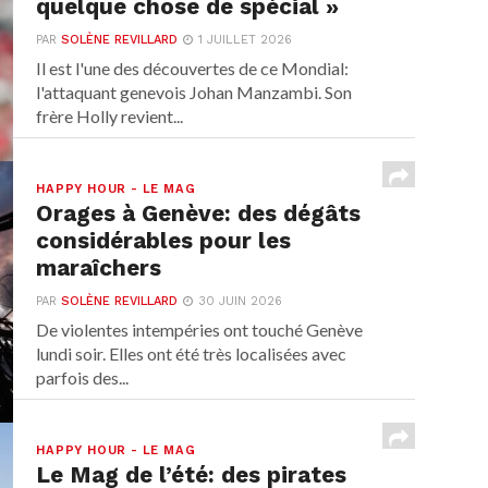
quelque chose de spécial »
PAR
SOLÈNE REVILLARD
1 JUILLET 2026
Il est l'une des découvertes de ce Mondial:
l'attaquant genevois Johan Manzambi. Son
frère Holly revient...
HAPPY HOUR - LE MAG
Orages à Genève: des dégâts
considérables pour les
maraîchers
PAR
SOLÈNE REVILLARD
30 JUIN 2026
De violentes intempéries ont touché Genève
lundi soir. Elles ont été très localisées avec
parfois des...
HAPPY HOUR - LE MAG
Le Mag de l’été: des pirates