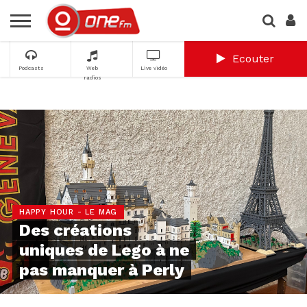
Ecouter
Podcasts
Web
Live vidéo
radios
HAPPY HOUR - LE MAG
Des créations
uniques de Lego à ne
pas manquer à Perly