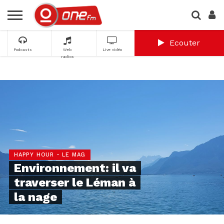
Ecouter
Podcasts
Web
Live vidéo
radios
HAPPY HOUR - LE MAG
Environnement: il va
traverser le Léman à
la nage