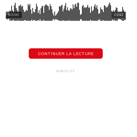
00:00
02:42
Le Mag de l'Happy Hour
Environnement: il va traverser le Léman à la nage
Pour en savoir plus rdv sur
CONTINUER LA LECTURE
www.odysseeduleman.ch
.
PUBLICITÉ