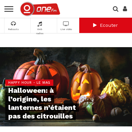
Ecouter
Podcasts
Web
Live vidéo
radios
HAPPY HOUR - LE MAG
Halloween: à
l’origine, les
lanternes n’étaient
pas des citrouilles