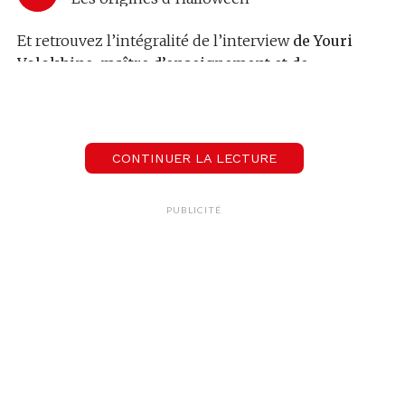
Et retrouvez l’intégralité de l’interview
de Youri
Volokhine, maître d’enseignement et de
recherches en Histoire des Religions à l’Unige:
00:00
08:32
CONTINUER LA LECTURE
Youri Volokhine
PUBLICITÉ
Maître d'enseignement et de recherches en Histoire des religions à l'Unige