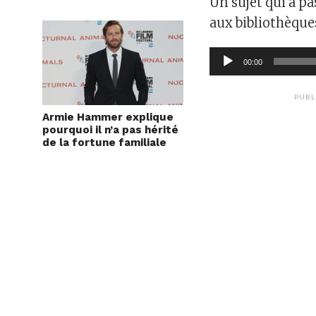
Un sujet qui a p
aux bibliothèque
Lecteur
00:00
audio
PUBL
Armie Hammer explique
pourquoi il n’a pas hérité
de la fortune familiale