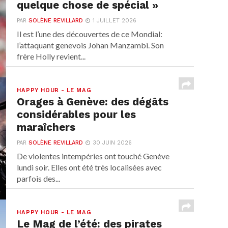
quelque chose de spécial »
PAR
SOLÈNE REVILLARD
1 JUILLET 2026
Il est l’une des découvertes de ce Mondial:
l’attaquant genevois Johan Manzambi. Son
frère Holly revient...
HAPPY HOUR - LE MAG
Orages à Genève: des dégâts
considérables pour les
maraîchers
PAR
SOLÈNE REVILLARD
30 JUIN 2026
De violentes intempéries ont touché Genève
lundi soir. Elles ont été très localisées avec
parfois des...
HAPPY HOUR - LE MAG
Le Mag de l’été: des pirates