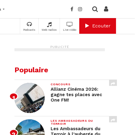
A
Ecouter
Podcasts
Web radios
Live vidéo
PUBLICITÉ
Populaire
CONCOURS
Allianz Cinéma 2026:
gagne tes places avec
One FM!
LES AMBASSADEURS DU
TERROIR
Les Ambassadeurs du
Terroir à l’auberge du