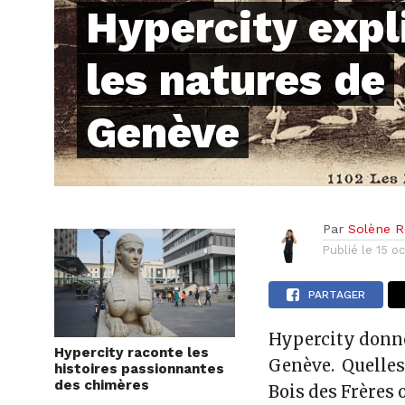
Hypercity expl
les natures de
Genève
Par
Solène Re
Publié le
15 o
PARTAGER
Hypercity donne
Hypercity raconte les
Genève. Quelles 
histoires passionnantes
des chimères
Bois des Frères 