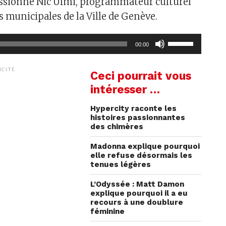
assionné Nic Ulmi, programmateur culturel
s municipales de la Ville de Genève.
Utilisez
00:00
les
flèches
ICITÉ
Ceci pourrait vous
haut/bas
intéresser …
pour
augmenter
Hypercity raconte les
ou
histoires passionnantes
des chimères
diminuer
le
Madonna explique pourquoi
volume.
elle refuse désormais les
tenues légères
L’Odyssée : Matt Damon
explique pourquoi il a eu
recours à une doublure
féminine