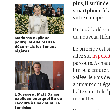
plus, il suffit 
smartphone à la
votre canapé.
Partez à la décou
du nouveau thème
Madonna explique
pourquoi elle refuse
désormais les tenues
Le principe est 
légères
allez sur
hyperci
parcours. A chaqu
lire ou à écouter.
Salève, le Bois de
animaux ont éga
halte s’intitule
L’Odyssée : Matt Damon
mouettes”.
explique pourquoi il a eu
recours à une doublure
féminine