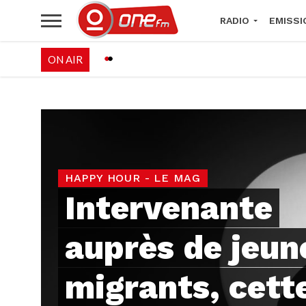
RADIO
EMISSI
ON AIR
PALÉO FESTIVAL 
HAPPY HOUR - LE MAG
Intervenante
auprès de jeun
migrants, cett