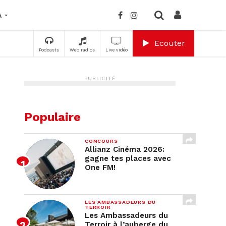
A
Ecouter
Podcasts
Web radios
Live vidéo
PUBLICITÉ
Populaire
CONCOURS
Allianz Cinéma 2026:
gagne tes places avec
One FM!
LES AMBASSADEURS DU
TERROIR
Les Ambassadeurs du
Terroir à l’auberge du