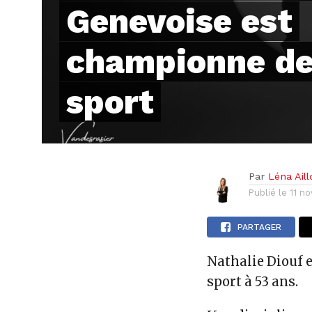
Genevoise est
championne de
sport
Par
Léna Ail
Publié le
11 n
PARTAGER
Nathalie Diouf 
sport à 53 ans.