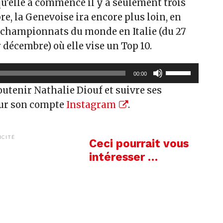
u’elle a commencé il y a seulement trois
e, la Genevoise ira encore plus loin, en
 championnats du monde en Italie (du 27
décembre) où elle vise un Top 10.
Utilisez
00:00
les
outenir Nathalie Diouf et suivre ses
flèches
sur son compte
Instagram
.
haut/bas
pour
augmenter
ICITÉ
Ceci pourrait vous
ou
intéresser …
diminuer
le
volume.