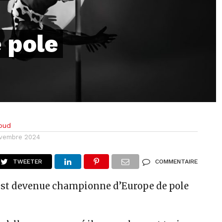
 pole
loud
ovembre 2024
TWEETER
COMMENTAIRE
est devenue championne d’Europe de pole