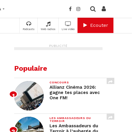
A
Ecouter
Podcasts
Web radios
Live vidéo
PUBLICITÉ
Populaire
CONCOURS
Allianz Cinéma 2026:
gagne tes places avec
One FM!
LES AMBASSADEURS DU
TERROIR
Les Ambassadeurs du
Terroir à l’auberge du