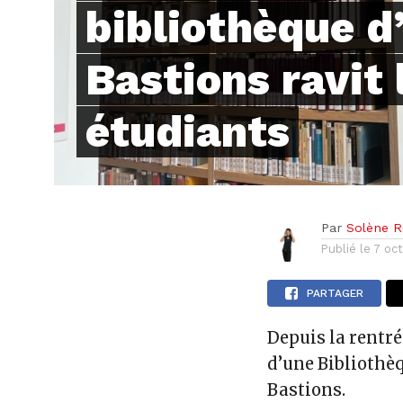
bibliothèque d
Bastions ravit 
étudiants
Par
Solène Re
Publié le
7 oc
PARTAGER
Depuis la rentré
d’une Bibliothè
Bastions.