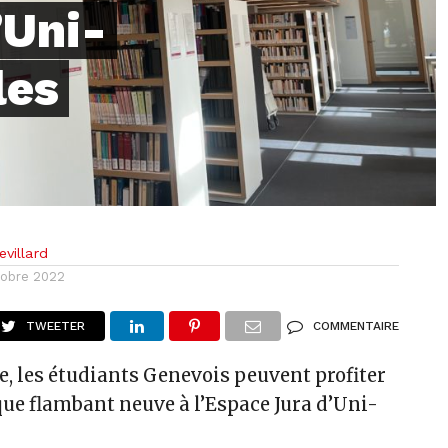
’Uni-
les
villard
tobre 2022
TWEETER
COMMENTAIRE
e, les étudiants Genevois peuvent profiter
que flambant neuve à l’Espace Jura d’Uni-