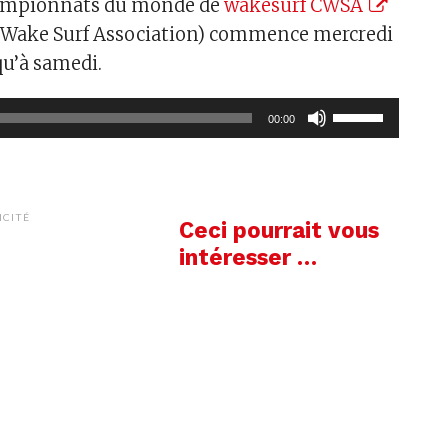
hampionnats du monde de
wakesurf CWSA
 Wake Surf Association) commence mercredi
qu’à samedi.
Utilisez
00:00
les
flèches
haut/bas
pour
ICITÉ
Ceci pourrait vous
augmenter
intéresser …
ou
diminuer
le
volume.