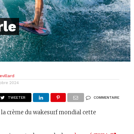
rle
villard
tobre 2024
TWEETER
COMMENTAIRE
 la crème du wakesurf mondial cette