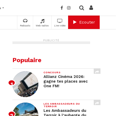
A
Ecouter
Podcasts
Web radios
Live vidéo
PUBLICITÉ
Populaire
CONCOURS
Allianz Cinéma 2026:
gagne tes places avec
One FM!
LES AMBASSADEURS DU
TERROIR
Les Ambassadeurs du
Terroir à l’auberge du