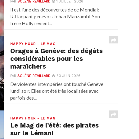
PAR
SOLÈNE REVILLARD
1 JUILLET 2026
Il est l’une des découvertes de ce Mondial:
l’attaquant genevois Johan Manzambi. Son
frère Holly revient...
HAPPY HOUR - LE MAG
Orages à Genève: des dégâts
considérables pour les
maraîchers
PAR
SOLÈNE REVILLARD
30 JUIN 2026
De violentes intempéries ont touché Genève
lundi soir. Elles ont été très localisées avec
parfois des...
HAPPY HOUR - LE MAG
Le Mag de l’été: des pirates
sur le Léman!