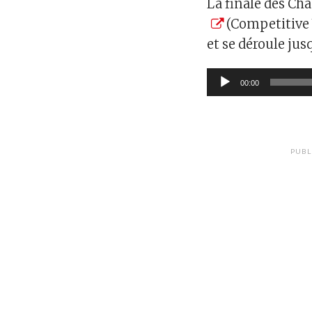
La finale des C
(Competitive
et se déroule jus
Lecteur
00:00
audio
PUBL