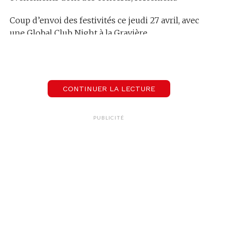
Coup d’envoi des festivités ce jeudi 27 avril, avec
une Global Club Night à la Gravière.
00:00
02:10
CONTINUER LA LECTURE
Le Mag de l'Happy Hour
Le festival Electron fête ses 20 ans!
PUBLICITÉ
Informations à retrouver
ici
.