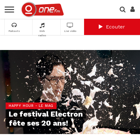
Ecouter
Podcasts
Web
Live vidéo
radios
HAPPY HOUR - LE MAG
Le festival Electron
fête ses 20 ans!