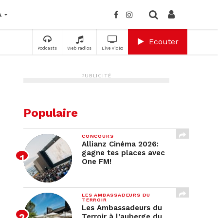
A
Ecouter
Podcasts
Web radios
Live vidéo
PUBLICITÉ
Populaire
CONCOURS
Allianz Cinéma 2026:
gagne tes places avec
One FM!
LES AMBASSADEURS DU
TERROIR
Les Ambassadeurs du
Terroir à l’auberge du