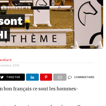
sont
HI
villard
écembre 2019
TWEETER
COMMENTAIRE
n bon français ce sont les hommes-