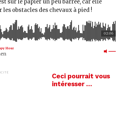
st sur le papier un peu barrée, car elle
r les obstacles des chevaux à pied !
02:06
ppy Hour
men
ICITÉ
Ceci pourrait vous
intéresser …