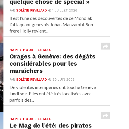
quelque chose de spécial »
PAR
SOLÈNE REVILLARD
1 JUILLET 2026
Il est l'une des découvertes de ce Mondial:
l'attaquant genevois Johan Manzambi. Son
frère Holly revient...
HAPPY HOUR - LE MAG
Orages à Genève: des dégâts
considérables pour les
maraîchers
PAR
SOLÈNE REVILLARD
30 JUIN 2026
De violentes intempéries ont touché Genève
lundi soir. Elles ont été très localisées avec
parfois des...
HAPPY HOUR - LE MAG
Le Mag de l’été: des pirates