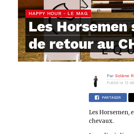
HAPPY HOUR - LE MAG
Les Horsemen 
de retour au C
Par
Solène Re
Publié le
13 d
PARTAGER
Les Horsemen, e
chevaux.