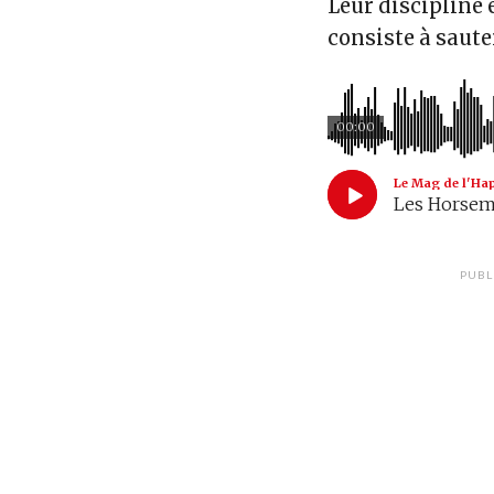
Leur discipline e
consiste à saute
00:00
Le Mag de l'Ha
Les Horse
PUBL