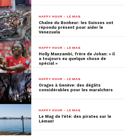
HAPPY HOUR - LE MAG
Chaîne du Bonheur: les Suisses ont
répondu présent pour aider le
Venezuela
HAPPY HOUR - LE MAG
Holly Manzambi, frère de Johan: « il
a toujours eu quelque chose de
spécial »
HAPPY HOUR - LE MAG
Orages à Genève: des dégâts
considérables pour les maraîchers
HAPPY HOUR - LE MAG
Le Mag de l’été: des pirates sur le
Léman!