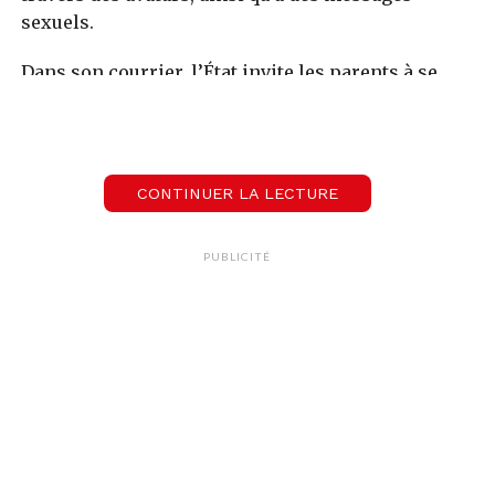
sexuels.
Dans son courrier, l’État invite les parents à se
tourner vers CitÉcrans, l’espace de conseils
pour les familles, qui constate une hausse des
demandes ces derniers jours, sans pouvoir dire,
toutefois, si elle est directement liée à Roblox.
CONTINUER LA LECTURE
Lecteur
00:00
00:00
audio
PUBLICITÉ
Photo: (AP Photo/Leon Keith File)