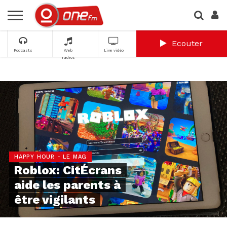
Ecouter
Podcasts
Web
Live vidéo
radios
HAPPY HOUR - LE MAG
Roblox: CitÉcrans
aide les parents à
être vigilants