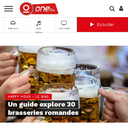
Ecouter
Podcasts
Web
Live vidéo
radios
HAPPY HOUR - LE MAG
Un guide explore 30
brasseries romandes