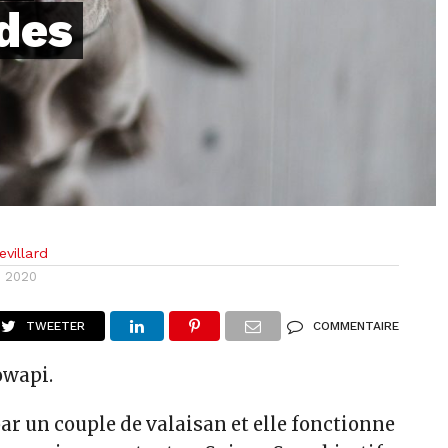
 des
villard
i 2020
TWEETER
COMMENTAIRE
owapi.
 par un couple de valaisan et elle fonctionne