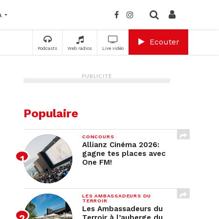
A
Ecouter
Podcasts
Web radios
Live vidéo
PUBLICITÉ
Populaire
CONCOURS
Allianz Cinéma 2026:
gagne tes places avec
One FM!
LES AMBASSADEURS DU
TERROIR
Les Ambassadeurs du
Terroir à l’auberge du