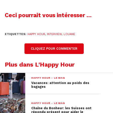
coeur », le titre écrit par Damso a marqué le grand
retour de Louane après une pause de deux années
qui lui a notamment laissé le temps de devenir
Ceci pourrait vous intéresser …
maman d’une petite Esmée.
Louane prendra les commandes de la
ETIQUETTES:
HAPPY HOUR
,
INTERVIEW
,
LOUANE
programmation musicale de One FM dès 16h pour
nous faire découvrir les titres préférés de son
CLIQUEZ POUR COMMENTER
nouvel album.
Revoir l’interview en vidéo:
Plus dans L'Happy Hour
Partie 1:
HAPPY HOUR - LE MAG
Vacances: attention au poids des
bagages
HAPPY HOUR - LE MAG
Chaîne du Bonheur: les Suisses ont
répondu présent pour aider le