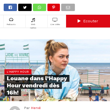
Ecouter
Podcasts
Web
Live vidéo
radios
L'HAPPY HOUR
Louane dans l’Happy
Hour vendredi dès
16h!
Par
Hervé