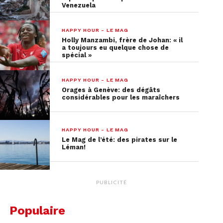
Venezuela
HAPPY HOUR - LE MAG
Holly Manzambi, frère de Johan: « il
a toujours eu quelque chose de
spécial »
HAPPY HOUR - LE MAG
Orages à Genève: des dégâts
considérables pour les maraîchers
HAPPY HOUR - LE MAG
Le Mag de l’été: des pirates sur le
Partie 2:
Léman!
PUBLICITÉ
Populaire