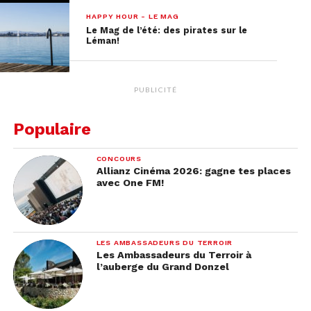
simplement de… son mari tatoueur!
HAPPY HOUR - LE MAG
Le Mag de l’été: des pirates sur le
Léman!
PUBLICITÉ
Populaire
CONCOURS
Allianz Cinéma 2026: gagne tes places
avec One FM!
LES AMBASSADEURS DU TERROIR
Les Ambassadeurs du Terroir à
l’auberge du Grand Donzel