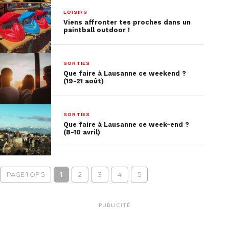
LOISIRS
Viens affronter tes proches dans un
paintball outdoor !
SORTIES
Que faire à Lausanne ce weekend ?
(19-21 août)
SORTIES
Que faire à Lausanne ce week-end ?
(8-10 avril)
PAGE 1 OF 5
1
2
3
4
5
PUBLICITÉ