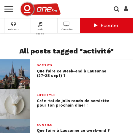
Ecouter
Podcasts
Web
Live vidéo
radios
All posts tagged "activité"
SORTIES
Que faire ce week-end à Lausanne
(27-28 sept) ?
LIFESTYLE
Crée-toi de jolis ronds de serviette
pour ton prochain dîner !
SORTIES
Que faire à Lausanne ce week-end ?