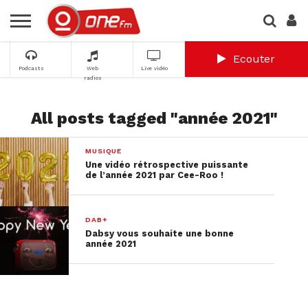
Ecouter
Podcasts
Web
Live vidéo
radios
All posts tagged "année 2021"
MUSIQUE
Une vidéo rétrospective puissante
de l’année 2021 par Cee-Roo !
DAB+
Dabsy vous souhaite une bonne
année 2021