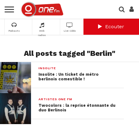
Ecouter
Podcasts
Web
Live vidéo
radios
All posts tagged "Berlin"
INSOLITE
Insolite : Un ticket de métro
berlinois comestible !
ARTISTES ONE FM
Twocolors : la reprise étonnante du
duo Berlinois