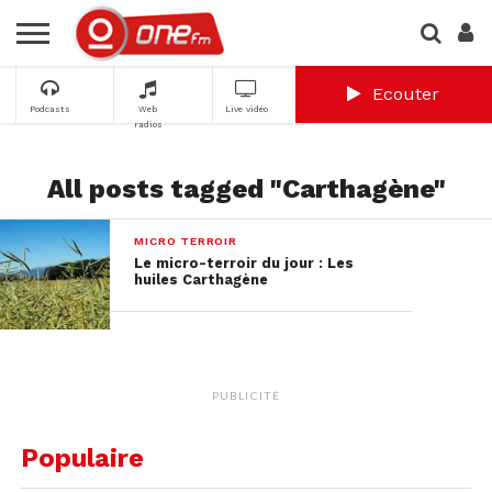
Ecouter
Podcasts
Web
Live vidéo
radios
All posts tagged "Carthagène"
MICRO TERROIR
Le micro-terroir du jour : Les
huiles Carthagène
PUBLICITÉ
Populaire