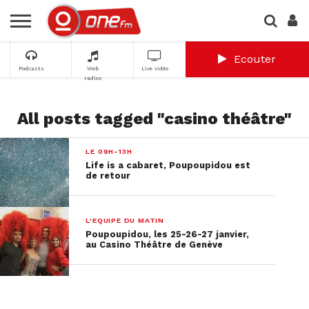
Ecouter
Podcasts
Web
Live vidéo
radios
All posts tagged "casino théâtre"
LE 09H-13H
Life is a cabaret, Poupoupidou est
de retour
L'EQUIPE DU MATIN
Poupoupidou, les 25-26-27 janvier,
au Casino Théâtre de Genève