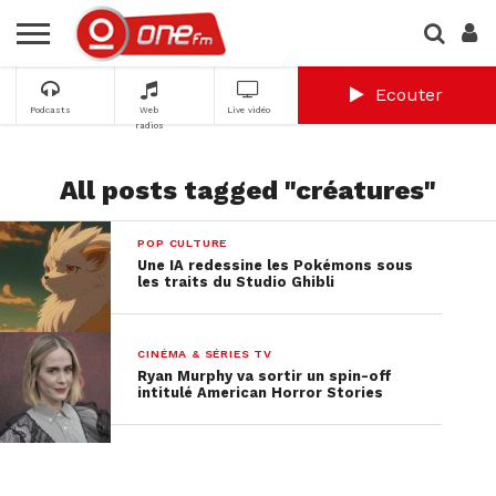
Ecouter
Podcasts
Web
Live vidéo
radios
All posts tagged "créatures"
POP CULTURE
Une IA redessine les Pokémons sous
les traits du Studio Ghibli
CINÉMA & SÉRIES TV
Ryan Murphy va sortir un spin-off
intitulé American Horror Stories