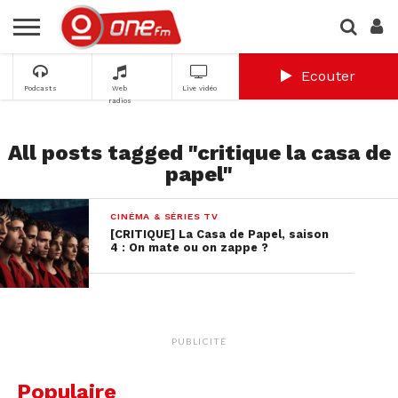
Ecouter
Podcasts
Web
Live vidéo
radios
All posts tagged "critique la casa de
papel"
CINÉMA & SÉRIES TV
[CRITIQUE] La Casa de Papel, saison
4 : On mate ou on zappe ?
PUBLICITÉ
Populaire